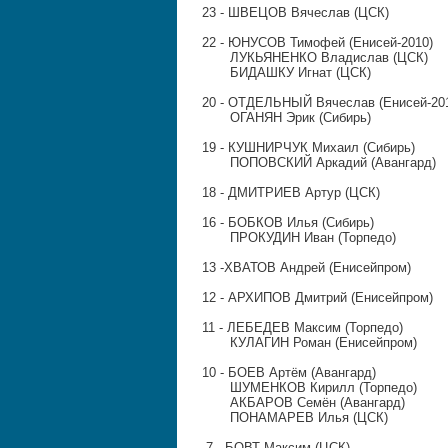
23 -
ШВЕЦОВ Вячеслав (ЦСК)
22 -
ЮНУСОВ Тимофей (Енисей-2010)
ЛУКЬЯНЕНКО Владислав (ЦСК)
БИДАШКУ Игнат (ЦСК)
20 -
ОТДЕЛЬНЫЙ Вячеслав (Енисей-20
ОГАНЯН Эрик (Сибирь)
19 -
КУШНИРЧУК Михаил (Сибирь)
ПОПОВСКИЙ Аркадий (Авангард)
18 -
ДМИТРИЕВ Артур (ЦСК)
1
6 -
Б
ОБКОВ Илья (Сибирь)
ПРОКУДИН Иван (Торпедо)
1
3 -
ХВАТОВ Андрей (Енисейпром)
1
2 -
АРХИПОВ Дмитрий (Енисейпром)
11 -
ЛЕБЕДЕВ Максим (Торпедо)
КУЛАГИН Роман (Енисейпром)
10 -
БОЕВ Артём (Авангард)
ШУМЕНКОВ Кирилл (Торпедо)
АКБАРОВ Семён (Авангард)
ПОНАМАРЕВ Илья (ЦСК)
7 -
БОВТ Максим (ЦСК)