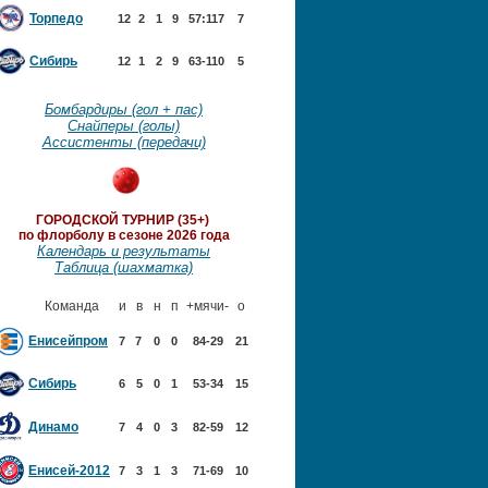
Торпедо
12
2
1
9
57:117
7
Сибирь
12
1
2
9
63-110
5
Бомбардиры (гол + пас)
Снайперы (голы)
Ассистенты (передачи)
ГОРОДСКОЙ ТУРНИР (35+)
по флорболу в сезоне 2026 года
Календарь и результаты
Таблица (шахматка)
Команда
и
в
н
п
+мячи-
о
Енисейпром
7
7
0
0
84-29
21
Сибирь
6
5
0
1
53-34
15
Динамо
7
4
0
3
82-59
12
Енисей-2012
7
3
1
3
71-69
10