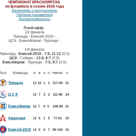
ЧЕМПИОНАТ
КРАСНОЯРСКА
по флорболу в сезоне 2026 года
Календарь и результаты
Таблица (шахматка)
Дисквалификации
Плей-офф:
1/2 финала
Торнадо - Енисей-2010 -
ЦСК - Енисейпром
- Торпедо -
1/4 финала
Авангард -
Енисей-2010
-
7:8, 11:12
(0:2)
ЦСК
- Сибирь -
13:8, 8:7
(2:0)
Енисейпром
- Торпедо -
7:5, 9:7
(2:0)
Лого
Команда
и
в
н
п
+мячи-
о
Торнадо
12
10
1
1
117-69
31
Ц С К
12
7
3
2
111-86
24
Енисейпром
12
7
0
5
108-89
21
Авангард
12
6
1
5
77-61
19
Енисей-2010
12
5
0
7
99-100
15