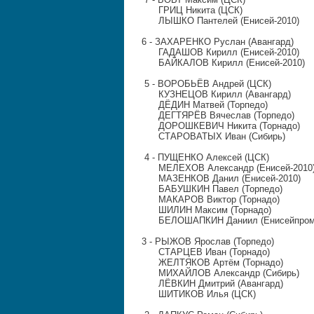
ГРИЦ Никита (ЦСК)
ЛЫШКО Пантелей (Енисей-2010)
6 -
ЗАХАРЕНКО Руслан (Авангард)
ГАДАШОВ Кирилл (Енисей-2010)
БАЙКАЛОВ Кирилл
(Енисей-2010)
5 -
ВОРОБЬЁВ Андрей (ЦСК)
КУЗНЕЦОВ Кирилл (Авангард)
ДЁДИН Матвей (Торпедо)
ДЕГТЯРЁВ Вячеслав (Торпедо)
ДОРОШКЕВИЧ Никита (Торнадо)
СТАРОВАТЫХ Иван (Сибирь)
4 -
ПУЩЕНКО Алексей (ЦСК)
МЕЛЕХОВ Александр (Енисей-2010
МАЗЕНКОВ Данил (Енисей-2010)
БАБУШКИН Павел (Торпедо)
МАКАРОВ Виктор (Торнадо)
ШИЛИН Максим (Торнадо)
БЕЛОШАПКИН Даниил (Енисейпром
3 -
РЫЖОВ Ярослав (Торпедо)
СТАРЦЕВ Иван (Торнадо)
ЖЕЛТЯКОВ Артём (Торнадо)
МИХАЙЛОВ Александр (Сибирь)
ЛЁВКИН Дмитрий (Авангард)
ШИТИКОВ Илья (ЦСК)