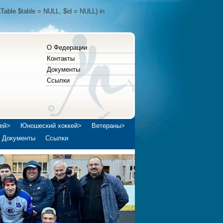
Table $table = NULL, $id = NULL) in
О Федерации
Контакты
Документы
Ссылки
ей>
Юношеский хоккей>
Ветераны>
Документы
Ссылки