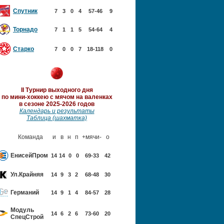
Спутник
7
3
0
4
57-46
9
Торнадо
7
1
1
5
54-64
4
Старко
7
0
0
7
18-118
0
II Турнир выходного дня
по мини-хоккею с мячом
на валенках
в сезоне 2025-2026 годов
Календарь и результаты
Таблица (шахматка)
Команда
и
в
н
п
+мячи-
о
ЕнисейПром
14
14
0
0
69-33
42
Ул.Крайняя
14
9
3
2
68-48
30
Германий
14
9
1
4
84-57
28
Модуль
14
6
2
6
73-60
20
Спец
Строй