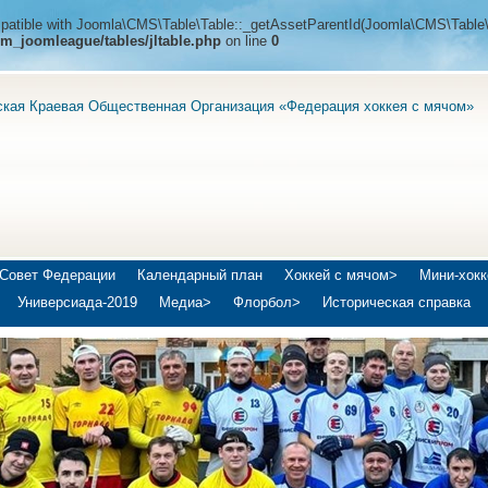
ompatible with Joomla\CMS\Table\Table::_getAssetParentId(Joomla\CMS\Table\
m_joomleague/tables/jltable.php
on line
0
ская Краевая Общественная Организация «Федерация хоккея с мячом»
Совет Федерации
Календарный план
Хоккей с мячом>
Мини-хокк
Универсиада-2019
Медиа>
Флорбол>
Историческая справка