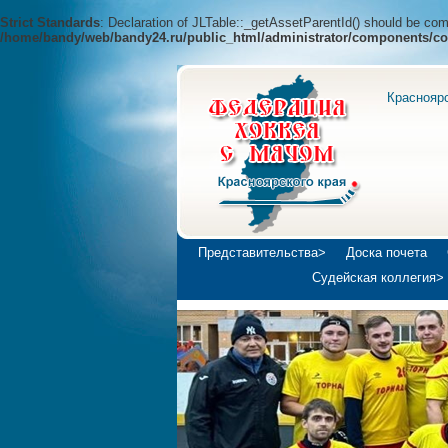
Strict Standards
: Declaration of JLTable::_getAssetParentId() should be c
/home/bandy/web/bandy24.ru/public_html/administrator/components/co
Краснояр
Представительства>
Доска почета
Судейская коллегия>