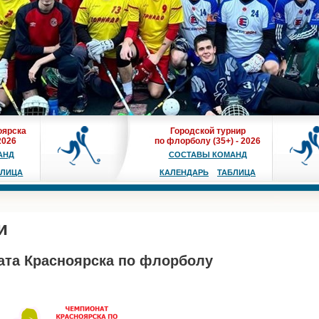
оярска
Городской турнир
2026
по флорболу (35+) - 2026
АНД
СОСТАВЫ КОМАНД
БЛИЦА
КАЛЕНДАРЬ
ТАБЛИЦА
и
та Красноярска по флорболу