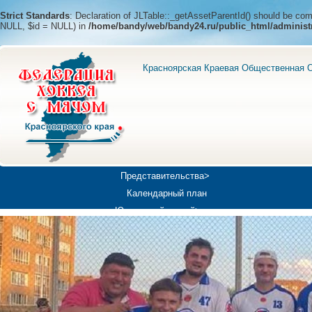
Strict Standards
: Declaration of JLTable::_getAssetParentId() should be c
NULL, $id = NULL) in
/home/bandy/web/bandy24.ru/public_html/administ
Красноярская Краевая Общественная О
Представительства>
Календарный план
Юношеский хоккей>
Универсиада-2019
Медиа>
Докумен