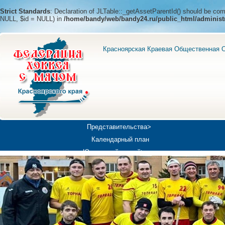
Strict Standards
: Declaration of JLTable::_getAssetParentId() should be c
NULL, $id = NULL) in
/home/bandy/web/bandy24.ru/public_html/administ
Красноярская Краевая Общественная О
Представительства>
Календарный план
Юношеский хоккей>
Универсиада-2019
Медиа>
Докумен