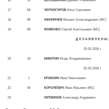
16
51
БЕЛОШАПКИН
Даниил Романович
17
69
ЧЕРНОГОРОВ
Илья Сергеевич
18
88
АФОНИЧЕВ
Михаил Александрович (МС)
19
89
ФОМЕНКО
Сергей Анатольевич (МС)
Д О З А Я В Л Е Н Ы 
20.05.2026 г.
20
18
НИКИТИН
Игорь Владимирович
25.05.2026 г.
21
1
КРАМЗИН
Иван Николаевич
22
44
КОРОЛЕВИЧ
Иван Юрьевич (МС)
23
ЛИТВИНОВ
Александр Андреевич