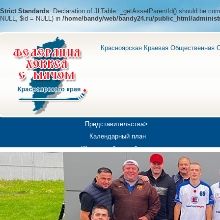
Strict Standards
: Declaration of JLTable::_getAssetParentId() should be c
NULL, $id = NULL) in
/home/bandy/web/bandy24.ru/public_html/administ
Красноярская Краевая Общественная О
Представительства>
Календарный план
Юношеский хоккей>
Универсиада-2019
Медиа>
Докумен