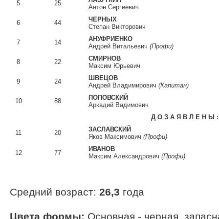
5
25
Антон Сергеевич
ЧЕРНЫХ
6
44
Степан Викторович
АНУФРИЕНКО
7
14
Андрей Витальевич
(Профи)
СМИРНОВ
8
22
Максим Юрьевич
ШВЕЦОВ
9
24
Андрей Владимирович
(Капитан)
ПОПОВСКИЙ
10
88
Аркадий Вадимович
Д О З А Я В Л Е Н Ы :
ЗАСЛАВСКИЙ
11
20
Яков Максимович
(Профи)
ИВАНОВ
12
77
Максим Александрович
(Профи)
Cредний возраст:
26,3
года
Цвета формы:
Основная - черная, запасн