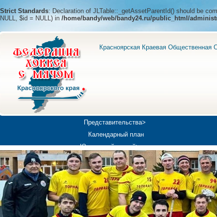
Strict Standards
: Declaration of JLTable::_getAssetParentId() should be c
NULL, $id = NULL) in
/home/bandy/web/bandy24.ru/public_html/administ
Красноярская Краевая Общественная О
Представительства>
Календарный план
Юношеский хоккей>
Универсиада-2019
Медиа>
Докумен