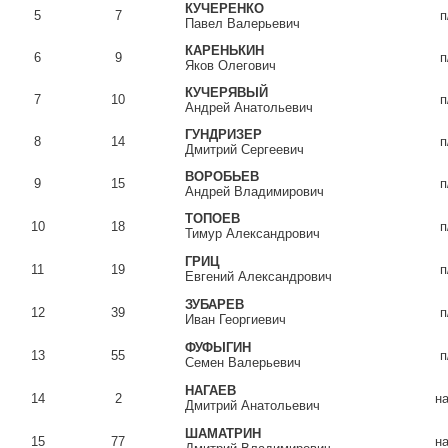
КУЧЕРЕНКО
5
7
п
Павел Валерьевич
КАРЕНЬКИН
6
9
п
Яков Олегович
КУЧЕРЯВЫЙ
7
10
п
Андрей Анатольевич
ГУНДРИЗЕР
8
14
п
Дмитрий Сергеевич
ВОРОБЬЕВ
9
15
п
Андрей Владимирович
ТОПОЕВ
10
18
п
Тимур Александрович
ГРИЦ
11
19
п
Евгений Александрович
ЗУБАРЕВ
12
39
п
Иван Георгиевич
ФУФЫГИН
13
55
п
Семен Валерьевич
НАГАЕВ
14
2
н
Дмитрий Анатольевич
ШАМАТРИН
15
77
н