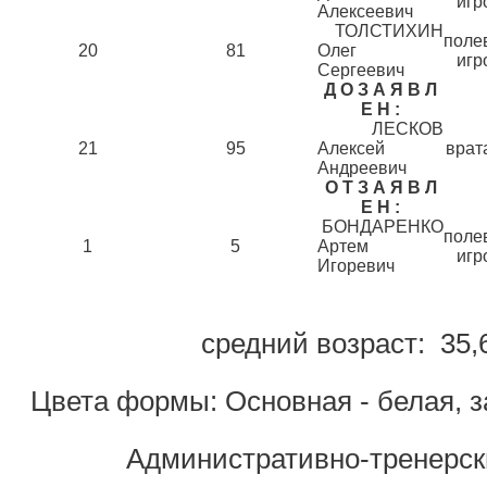
игр
Алексеевич
ТОЛСТИХИН
поле
20
81
Олег
игр
Сергеевич
Д О З А Я В Л
Е Н :
ЛЕСКОВ
21
95
Алексей
врат
Андреевич
О Т З А Я В Л
Е Н :
БОНДАРЕНКО
поле
1
5
Артем
игр
Игоревич
средний возраст:
35,6
Цвета формы: Основная - белая, з
Административно-тренерск