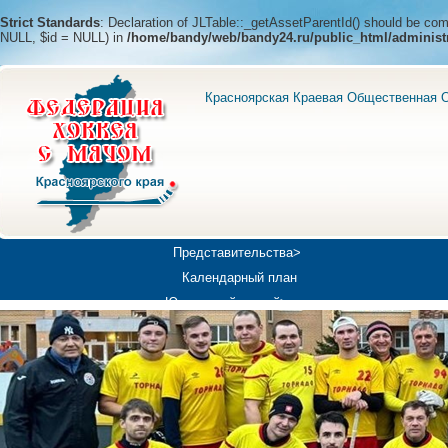
Strict Standards
: Declaration of JLTable::_getAssetParentId() should be c
NULL, $id = NULL) in
/home/bandy/web/bandy24.ru/public_html/administ
Красноярская Краевая Общественная О
Представительства>
Календарный план
Юношеский хоккей>
Универсиада-2019
Медиа>
Докумен