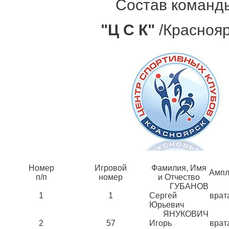
Состав команд
"Ц С К"
/Краснояр
Номер
Игровой
Фамилия, Имя
Амп
п/п
номер
и Отчество
ГУБАНОВ
1
1
Сергей
врат
Юрьевич
ЯНУКОВИЧ
2
57
Игорь
врат