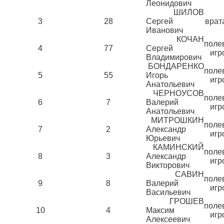
Леонидович
ШИЛОВ
3
28
Сергей
врат
Иванович
КОЧАН
поле
4
77
Сергей
игр
Владимирович
БОНДАРЕНКО
поле
5
55
Игорь
игр
Анатольевич
ЧЕРНОУСОВ
поле
6
7
Валерий
игр
Анатольевич
МИТРОШКИН
поле
7
2
Александр
игр
Юрьевич
КАМИНСКИЙ
поле
8
3
Александр
игр
Викторович
САВИН
поле
9
8
Валерий
игр
Васильевич
ГРОШЕВ
поле
10
4
Максим
игр
Алексеевич