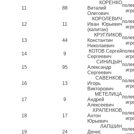
КОРЕНКО
поле
11
88
Виталий
игр
Олегович
КОРОЛЕВИЧ
поле
12
11
Иван Юрьевич
игр
(капитан)
КРУГЛИКОВ
поле
13
44
Константин
игр
Николаевич
КОТОВ Сергей
поле
14
9
Сергеевич
игр
СИНИЦЫН
поле
15
95
Александр
игр
Сергеевич
САВЕНКОВ
поле
16
13
Игорь
игр
Викторович
МЕТЕЛИЦА
поле
17
9
Андрей
игр
Алексеевич
ХРАПЕНКОВ
поле
18
17
Антон
игр
Юрьевич
ЛАПШИН
поле
19
24
Денис