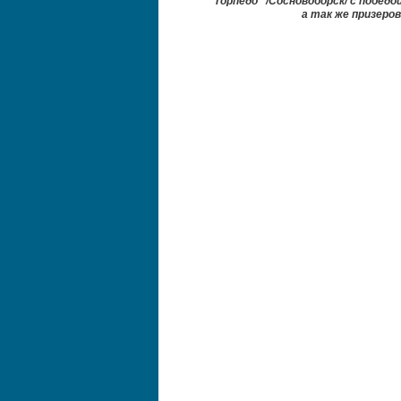
"Торпедо" /Сосновоборск/
с победо
а так же призеров