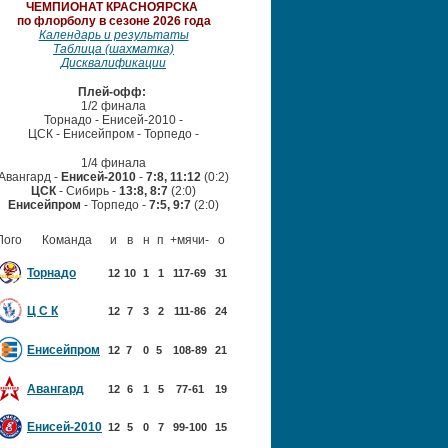
ЧЕМПИОНАТ
КРАСНОЯРСКА
по флорболу в сезоне 2026 года
Календарь и результаты
Таблица (шахматка)
Дисквалификации
Плей-офф:
1/2 финала
Торнадо - Енисей-2010 -
ЦСК - Енисейпром
- Торпедо -
1/4 финала
Авангард -
Енисей-2010
-
7:8, 11:12
(0:2)
ЦСК
- Сибирь -
13:8, 8:7
(2:0)
Енисейпром
- Торпедо -
7:5, 9:7
(2:0)
Лого
Команда
и
в
н
п
+мячи-
о
Торнадо
12
10
1
1
117-69
31
Ц С К
12
7
3
2
111-86
24
Енисейпром
12
7
0
5
108-89
21
Авангард
12
6
1
5
77-61
19
Енисей-2010
12
5
0
7
99-100
15