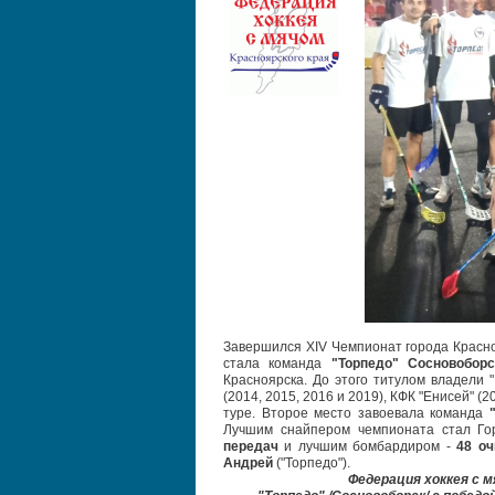
Завершился XIV Чемпионат города Красно
стала команда
"Торпедо" Сосновобор
Красноярска. До этого титулом владели "
(2014, 2015, 2016 и 2019), КФК "Енисей" 
туре. Второе место завоевала команда
Лучшим снайпером чемпионата стал Го
передач
и лучшим бомбардиром -
48 о
Андрей
("Торпедо")
.
Федерация хоккея с 