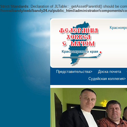
Strict Standards
: Declaration of JLTable::_getAssetParentId() should be c
/home/bandy/web/bandy24.ru/public_html/administrator/components/co
Краснояр
Представительства>
Доска почета
Судейская коллегия>