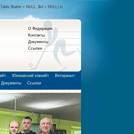
Table $table = NULL, $id = NULL) in
О Федерации
Контакты
Документы
Ссылки
ей>
Юношеский хоккей>
Ветераны>
Документы
Ссылки