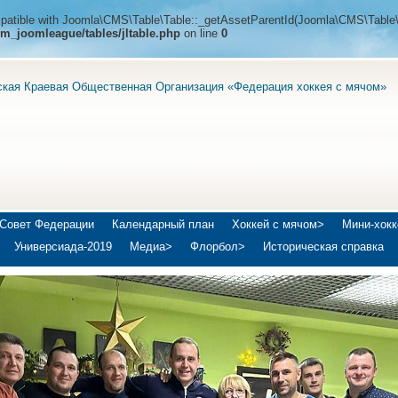
ompatible with Joomla\CMS\Table\Table::_getAssetParentId(Joomla\CMS\Table\
m_joomleague/tables/jltable.php
on line
0
ская Краевая Общественная Организация «Федерация хоккея с мячом»
Совет Федерации
Календарный план
Хоккей с мячом>
Мини-хокк
Универсиада-2019
Медиа>
Флорбол>
Историческая справка