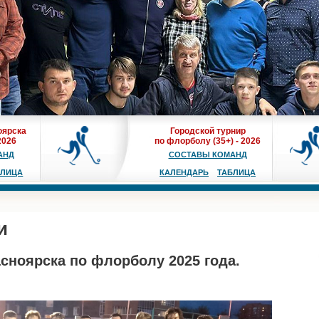
оярска
Городской турнир
2026
по флорболу (35+) - 2026
АНД
СОСТАВЫ КОМАНД
БЛИЦА
КАЛЕНДАРЬ
ТАБЛИЦА
и
асноярска по флорболу 2025 года.