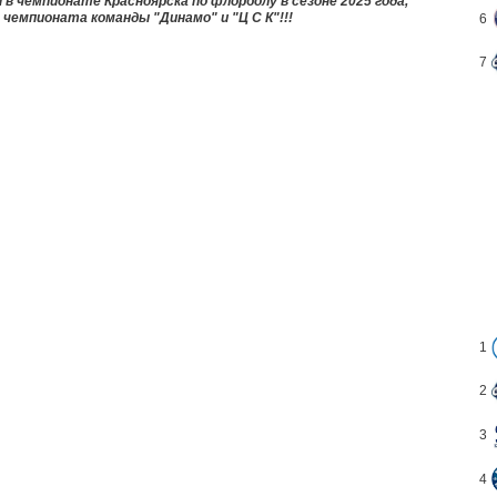
й в чемпионате Красноярска
по флорболу в сезоне 2025 года,
 чемпионата команды "Динамо" и "Ц С К"!!!
6
7
1
2
3
4