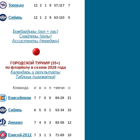
Торпедо
12
2
1
9
57:117
7
Сибирь
12
1
2
9
63-110
5
Бомбардиры (гол + пас)
Снайперы (голы)
Ассистенты (передачи)
ГОРОДСКОЙ ТУРНИР (35+)
по флорболу в сезоне 2026 года
Календарь и результаты
Таблица (шахматка)
Команда
и
в
н
п
+мячи-
о
Енисейпром
7
7
0
0
84-29
21
Сибирь
6
5
0
1
53-34
15
Динамо
7
4
0
3
82-59
12
Енисей-2012
7
3
1
3
71-69
10