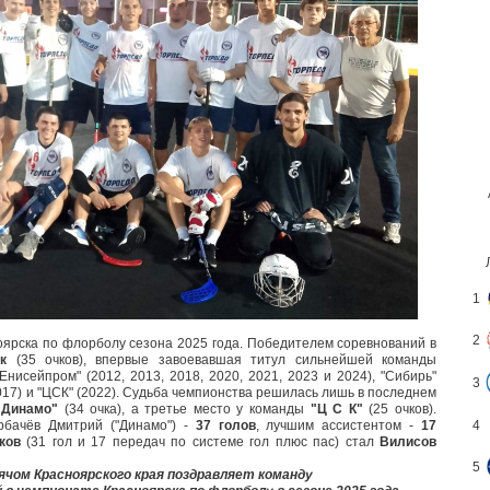
1
2
ярска по флорболу сезона 2025 года. Победителем соревнований в
ск
(35 очков), впервые завоевавшая титул сильнейшей команды
Енисейпром" (2012, 2013, 2018, 2020, 2021, 2023 и 2024), "Сибирь"
3
(2017) и "ЦСК" (2022). Судьба чемпионства решилась лишь в последнем
"Динамо"
(34 очка), а третье место у команды
"Ц С К"
(25 очков).
рбачёв Дмитрий ("Динамо") -
37 голов
, лучшим ассистентом -
17
4
чков
(31 гол и 17 передач по системе гол плюс пас) стал
Вилисов
5
мячом Красноярского края
поздравляет
команду