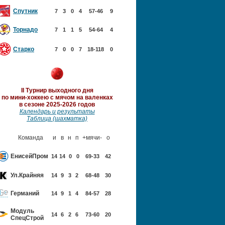
Спутник
7
3
0
4
57-46
9
Торнадо
7
1
1
5
54-64
4
Старко
7
0
0
7
18-118
0
II Турнир выходного дня
по мини-хоккею с мячом
на валенках
в сезоне 2025-2026 годов
Календарь и результаты
Таблица (шахматка)
Команда
и
в
н
п
+мячи-
о
ЕнисейПром
14
14
0
0
69-33
42
Ул.Крайняя
14
9
3
2
68-48
30
Германий
14
9
1
4
84-57
28
Модуль
14
6
2
6
73-60
20
Спец
Строй