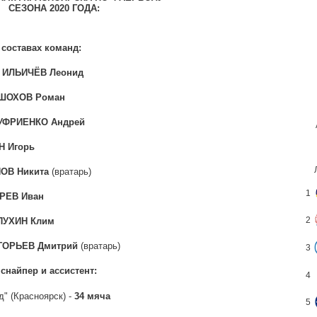
СЕЗОНА 2020 ГОДА:
 составах команд:
-
ИЛЬИЧЁВ Леонид
ШОХОВ Роман
УФРИЕНКО Андрей
Н Игорь
ОВ Никита
(вратарь)
1
РЕВ Иван
2
ПУХИН Клим
ГОРЬЕВ Дмитрий
(вратарь)
3
снайпер и ассистент:
4
" (Красноярск) -
34 мяча
5