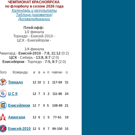
ЧЕМПИОНАТ
КРАСНОЯРСКА
по флорболу в сезоне 2026 года
Календарь и результаты
Таблица (шахматка)
Дисквалификации
Плей-офф:
1/2 финала
Торнадо - Енисей-2010 -
ЦСК - Енисейпром
-
1/4 финала
Авангард -
Енисей-2010
-
7:8, 11:12
(0:2)
ЦСК
- Сибирь -
13:8, 8:7
(2:0)
Енисейпром
- Торпедо -
7:5, 9:7
(2:0)
Лого
Команда
и
в
н
п
+мячи-
о
Торнадо
12
10
1
1
117-69
31
Ц С К
12
7
3
2
111-86
24
Енисейпром
12
7
0
5
108-89
21
Авангард
12
6
1
5
77-61
19
Енисей-2010
12
5
0
7
99-100
15