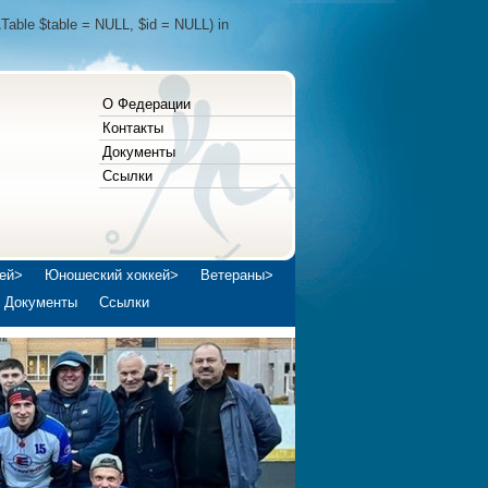
Table $table = NULL, $id = NULL) in
О Федерации
Контакты
Документы
Ссылки
ей>
Юношеский хоккей>
Ветераны>
Документы
Ссылки