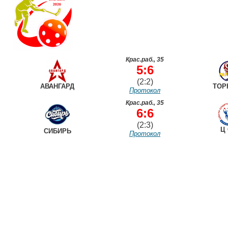
Крас.раб., 35
5:6
(2:2)
АВАНГАРД
ТОР
Протокол
Крас.раб., 35
6:6
(2:3)
Ц 
СИБИРЬ
Протокол