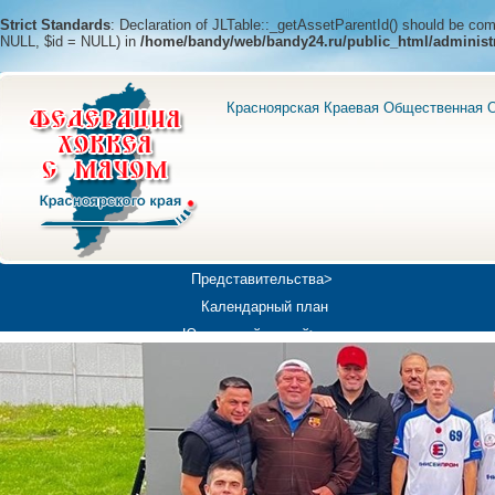
Strict Standards
: Declaration of JLTable::_getAssetParentId() should be c
NULL, $id = NULL) in
/home/bandy/web/bandy24.ru/public_html/administ
Красноярская Краевая Общественная О
Представительства>
Календарный план
Юношеский хоккей>
Универсиада-2019
Медиа>
Докумен