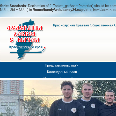
Strict Standards
: Declaration of JLTable::_getAssetParentId() should be c
NULL, $id = NULL) in
/home/bandy/web/bandy24.ru/public_html/administ
Красноярская Краевая Общественная О
Представительства>
Календарный план
Юношеский хоккей>
Универсиада-2019
Медиа>
Докумен