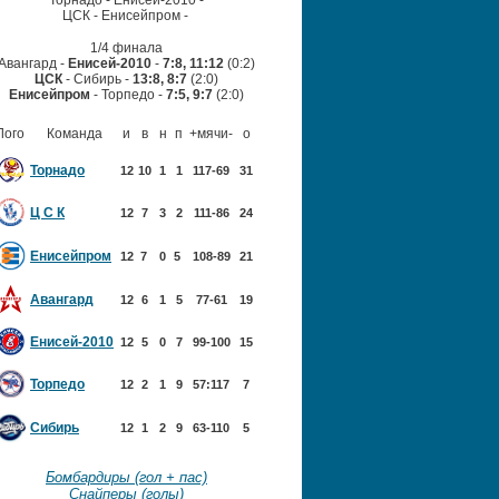
Торнадо - Енисей-2010 -
ЦСК - Енисейпром
-
1/4 финала
Авангард -
Енисей-2010
-
7:8, 11:12
(0:2)
ЦСК
- Сибирь -
13:8, 8:7
(2:0)
Енисейпром
- Торпедо -
7:5, 9:7
(2:0)
Лого
Команда
и
в
н
п
+мячи-
о
Торнадо
12
10
1
1
117-69
31
Ц С К
12
7
3
2
111-86
24
Енисейпром
12
7
0
5
108-89
21
Авангард
12
6
1
5
77-61
19
Енисей-2010
12
5
0
7
99-100
15
Торпедо
12
2
1
9
57:117
7
Сибирь
12
1
2
9
63-110
5
Бомбардиры (гол + пас)
Снайперы (голы)