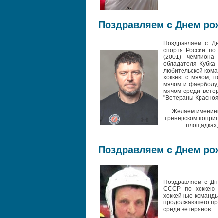
Поздравляем с Днем рож
Поздравляем с Дн
спорта России по
(2001), чемпиона
обладателя Кубка 
любительской кома
хоккею с мячом, 
мячом и фаерболу,
мячом среди ветер
"Ветераны Красноя
Желаем именинни
тренерском поприщ
площадках,
Поздравляем с Днем рож
Поздравляем с Дн
СССР по хоккею 
хоккейные команды
продолжающего при
среди ветеранов