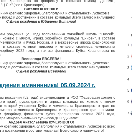
атов Красноярска по флорболу в составах команд "Динамо",
"Ц С К" (все г. Красноярск)
Виталия КОРЕНКО!
ику крепкого здоровья, благополучия и стабильности, успехов в
х побед и достижений в составе команды! Всего самого наилучшего!
С Днем рождения и Юбилеем Виталий!
ем рождения (21 год) воспитанника хоккейной школы "Енисей",
 хоккею с мячом, игрока хоккейной команды "Енисей", в составе
 Чемпионата и Кубка России, а в межсезонье игрока красноярской
1
, в составе которой призера и лучшего снайпера чемпионата
лорболу 2022 года, а так же финалиста Кубка Красноярска по
а
2
Всеволода ЕВСЕЕВА!
ику крепкого здоровья, благополучия и стабильности, успехов в
обед и достижений в составе команды! Всего самого наилучшего!
3
С Днем рождения Всеволод!
4
дения именинника! 05.09.2024 г.
5
м рождения (52 года) вице-президента РОО "Федерация хоккея с
ого края", руководителя и игрока команды по хоккею с мячом
6
ве которой участника Кубка и чемпионата Красноярского края по
призера чемпионата Красноярска и Красноярского края по мини-
7
и флорболу, финалиста Кубка Красноярска сезона 2021 года,
ера межрегиональных турниров ДСО "Динамо"
Андрея Анатольевича КУЧЕРЯВОГО!
 крепкого здоровья, благополучия и стабильности, успехов во всех
д и достижений в составе команды! Всего самого наилучшего!