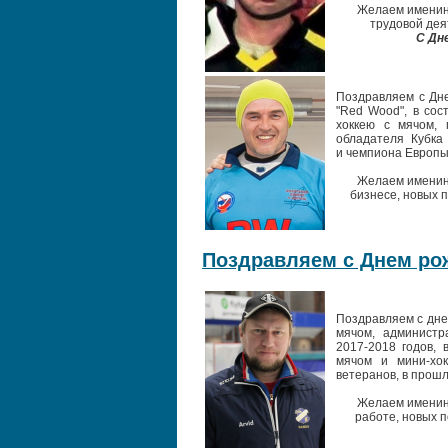
Желаем именинн
трудовой дея
С Дн
Поздравляем с Дне
"Red Wood", в сос
хоккею с мячом, 
обладателя Кубка
и чемпиона Европы
Желаем именинн
бизнесе, новых 
Поздравляем с Днем рож
Поздравляем с дне
мячом, администр
2017-2018 годов, 
мячом и мини-хо
ветеранов, в прош
Желаем именинн
работе, новых п