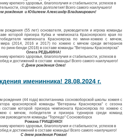
ику крепкого здоровья, благополучия и стабильности, успехов в
тельности, спортивного долголетия! Всего самого наилучшего!
ем рождения и Юбилеем Александр Владимирович!
м рождения (55 лет) основателя, руководителя и игрока команды
таве которой призера Кубка и чемпионата Красноярского края по
победителя чемпионата Красноярска по мини-хоккею с мячом,
 мира (2014, 2016 и 2017) по хоккею с мячом среди ветеранов
 по ринк-бенди (2018) в составе команды "Ветераны Красноярска"
Олега РЕДЬКИНА!
ику крепкого здоровья, благополучия и стабильности, успехов в
побед и достижений в составе команды! Всего самого наилучшего!
С Днем рождения Олег!
дения именинника! 28.08.2024 г.
м рождения (44 года) воспитанника сосновоборской школы хоккея с
атора красноярской команды "Ветераны Красноярска" с сезона
в составе которой призера чемпионата Красноярска по хоккею с
ккею с мячом, победителя и призера турниров среди команд
лом руководителя команды "Торпедо" Сосновоборск
Романа ГРИЩЕНКО!
ику крепкого здоровья, благополучия и стабильности, успехов в
обед и достижений в составе команды! Всего самого наилучшего!
С днем рождения Роман!