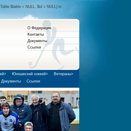
Table $table = NULL, $id = NULL) in
О Федерации
Контакты
Документы
Ссылки
ей>
Юношеский хоккей>
Ветераны>
Документы
Ссылки