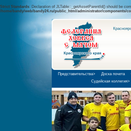
Strict Standards
: Declaration of JLTable::_getAssetParentId() should be c
/home/bandy/web/bandy24.ru/public_html/administrator/components/co
Краснояр
Представительства>
Доска почета
Судейская коллегия>