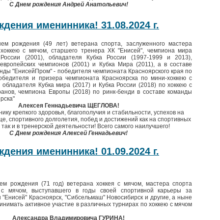
С Днем рождения Андрей Анатольевич!
дения именинника! 31.08.2024 г.
ем рождения (49 лет) ветерана спорта, заслуженного мастера
 хоккею с мячом, старшего тренера ХК "Енисей", чемпиона мира
 России (2001), обладателя Кубка России (1997-1999 и 2013),
европейских чемпионов (2001) и Кубка Мира (2011), а в составе
нды "ЕнисейПром" - победителя чемпионата Красноярского края по
победителя и призера чемпионата Красноярска по мини-хоккею с
 обладателя Кубка мира (2017) и Кубка России (2018) по хоккею с
анов, чемпиона Европы (2018) по ринк-бенди в составе команды
рска"
Алексея Геннадьевича ЩЕГЛОВА!
ку крепкого здоровья, благополучия и стабильности, успехов на
е, спортивного долголетия, побед и достижений как на спортивных
 так и в тренерской деятельности! Всего самого наилучшего!
С Днем рождения Алексей Геннадьевич!
дения именинника! 01.09.2024 г.
ем рождения (71 год) ветерана хоккея с мячом, мастера спорта
с мячом, выступавшего в годы своей спортивной карьеры за
 "Енисей" Красноярск, "Сибсельмаш" Новосибирск и другие, а ныне
нимать активное участие в различных турнирах по хоккею с мячом
Александра Владимировича ГУРИНА!