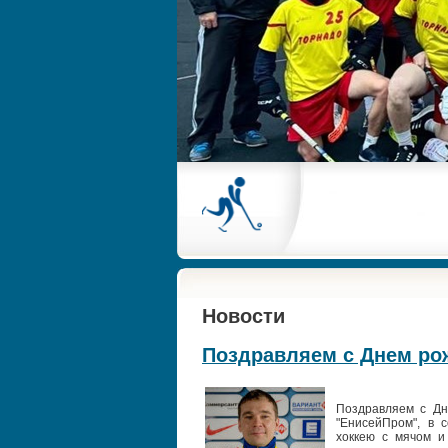
Новости
Поздравляем с Днем рож
Поздравляем с Дн
"ЕнисейПром", в 
хоккею с мячом и