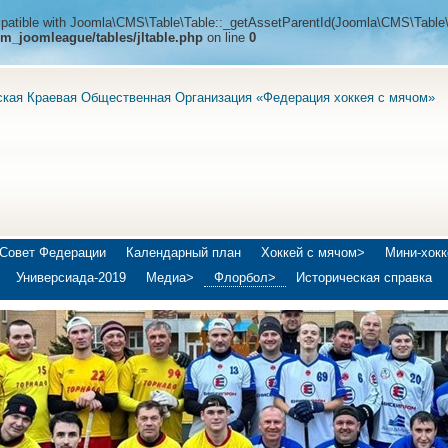
ompatible with Joomla\CMS\Table\Table::_getAssetParentId(Joomla\CMS\Table\
m_joomleague/tables/jltable.php
on line
0
ская Краевая Общественная Организация «Федерация хоккея с мячом»
Совет Федерации
Календарный план
Хоккей с мячом>
Мини-хокк
Универсиада-2019
Медиа>
Флорбол>
Историческая справка